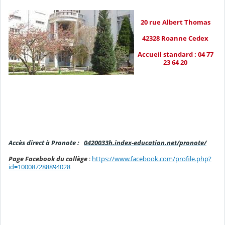
20 rue Albert Thomas
42328 Roanne Cedex
Accueil standard : 04 77
23 64 20
Accès direct à Pronote :
0420033h.index-education.net/pronote/
Page Facebook du collège
:
https://www.facebook.com/profile.php?
id=100087288894028