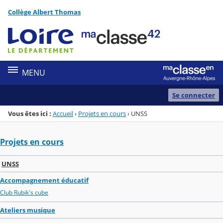
Panneau de gestion des cookies
Collège Albert Thomas
Menu de la rubrique
Contenu
MENU
Se connecter
Vous êtes ici :
Accueil
›
Projets en cours
›
UNSS
Projets en cours
UNSS
Accompagnement éducatif
Club Rubik's cube
Ateliers musique