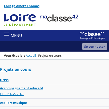
Panneau de gestion des cookies
Collège Albert Thomas
Menu de la rubrique
Contenu
MENU
Se connecter
Vous êtes ici :
Accueil
›
Projets en cours
Projets en cours
UNSS
Accompagnement éducatif
Club Rubik's cube
Ateliers musique