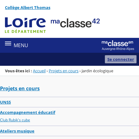
Panneau de gestion des cookies
Collège Albert Thomas
Menu de la rubrique
Contenu
MENU
Se connecter
Vous êtes ici :
Accueil
›
Projets en cours
›
Jardin écologique
Projets en cours
UNSS
Accompagnement éducatif
Club Rubik's cube
Ateliers musique