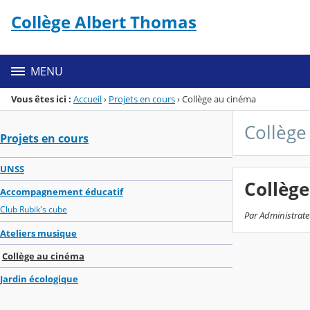
Panneau de gestion des cookies
Collège Albert Thomas
Menu de la rubrique
Contenu
MENU
Vous êtes ici :
Accueil
›
Projets en cours
›
Collège au cinéma
Collège
Projets en cours
UNSS
Collège
Accompagnement éducatif
Club Rubik's cube
Par Administrate
Ateliers musique
Collège au cinéma
Jardin écologique