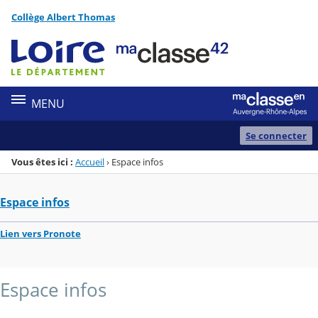
Panneau de gestion des cookies
Collège Albert Thomas
Menu de la rubrique
Contenu
MENU
Se connecter
Vous êtes ici :
Accueil
›
Espace infos
Espace infos
Lien vers Pronote
Espace infos